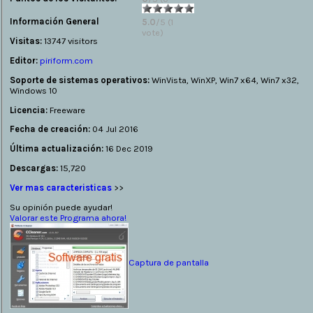
votes)
Información General
5.0
/5 (1
vote)
Visitas:
13747 visitors
Editor:
piriform.com
Soporte de sistemas operativos:
WinVista, WinXP, Win7 x64, Win7 x32,
Windows 10
Licencia:
Freeware
Fecha de creación:
04 Jul 2016
Última actualización:
16 Dec 2019
Descargas:
15,720
Ver mas caracteristicas
>>
Su opinión puede ayudar!
Valorar este Programa ahora!
Captura de pantalla