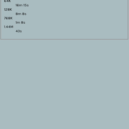
64K
16m 15s
128K
8m 8s
768K
1m 8s
1.44M
43s