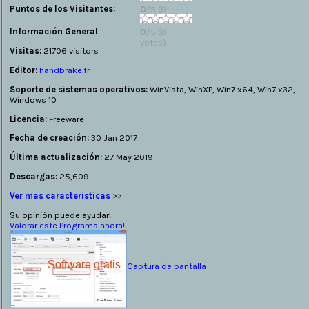
Puntos de los Visitantes:
0
/5 (0
votes)
Información General
0
/5 (0
votes)
Visitas:
21706 visitors
Editor:
handbrake.fr
Soporte de sistemas operativos:
WinVista, WinXP, Win7 x64, Win7 x32,
Windows 10
Licencia:
Freeware
Fecha de creación:
30 Jan 2017
Última actualización:
27 May 2019
Descargas:
25,609
Ver mas caracteristicas
>>
Su opinión puede ayudar!
Valorar este Programa ahora!
Captura de pantalla