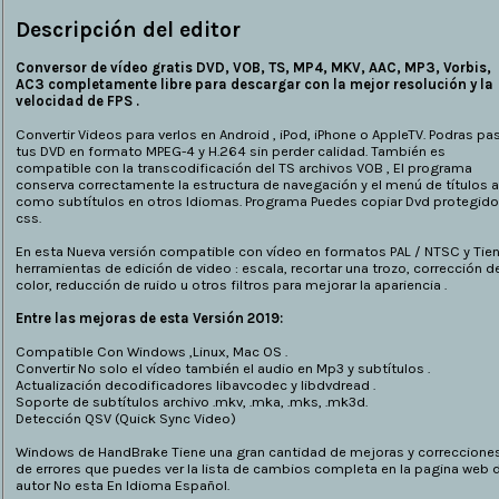
Descripción del editor
Conversor de vídeo gratis DVD, VOB, TS, MP4, MKV, AAC, MP3, Vorbis,
AC3 completamente libre para descargar con la mejor resolución y la
velocidad de FPS .
Convertir Videos para verlos en Android , iPod, iPhone o AppleTV. Podras pa
tus DVD en formato MPEG-4 y H.264 sin perder calidad. También es
compatible con la transcodificación del TS archivos VOB , El programa
conserva correctamente la estructura de navegación y el menú de títulos a
como subtítulos en otros Idiomas. Programa Puedes copiar Dvd protegido
css.
En esta Nueva versión compatible con vídeo en formatos PAL / NTSC y Tie
herramientas de edición de video : escala, recortar una trozo, corrección d
color, reducción de ruido u otros filtros para mejorar la apariencia .
Entre las mejoras de esta Versión 2019:
Compatible Con Windows ,Linux, Mac OS .
Convertir No solo el vídeo también el audio en Mp3 y subtítulos .
Actualización decodificadores libavcodec y libdvdread .
Soporte de subtítulos archivo .mkv, .mka, .mks, .mk3d.
Detección QSV (Quick Sync Video)
Windows de HandBrake Tiene una gran cantidad de mejoras y correccione
de errores que puedes ver la lista de cambios completa en la pagina web d
autor No esta En Idioma Español.