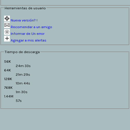
Herramientas de usuario
Nueva versión? !
Recomendar a un amigo
Informar de Un error
Agregar a mis alertas
Tiempo de descarga
56K
24m 33s
64K
21m 29s
128K
10m 44s
768K
1m 30s
1.44M
57s