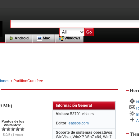
Android
Mac
Windows
ciones
PartitionGuru free
Herr
N
(9 Mb)
Información General
R
Visitas:
53701 visitors
I
A
Puntos de los
Editor:
eassos.com
Visitantes:
Soporte de sistemas operativos:
Tie
5.0
/5 (1 vote)
WinVista, WinXP, Win7 x64, Win7