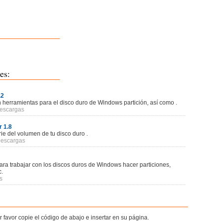
es:
.2
 herramientas para el disco duro de Windows partición, así como .
Descargas
 1.8
e del volumen de tu disco duro .
Descargas
ra trabajar con los discos duros de Windows hacer particiones,
c.
s
r favor copie el código de abajo e insertar en su página.