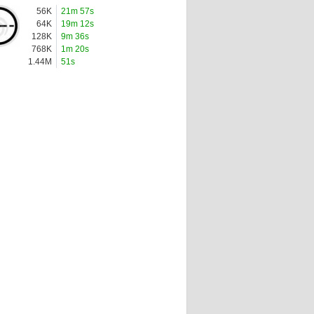
56K
21m 57s
64K
19m 12s
128K
9m 36s
768K
1m 20s
1.44M
51s