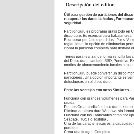
Descripción del editor
Útil para gestión de particiones del disc
recuperar los datos dañados , Formatear , Borrar o Copia d
seguridad .
PartitionGuru es programa gratis todo en U
disco duro. Es esencial para trabajar crear 
Recuperar por fallo o perdidas , Por si Va
reglar tienes la opción de eliminación per
clonar la partición completa para Instalar e
Tienes para realizar de forma sencilla las c
del Disco duro , también SSD, Pendrive, RAI
medios de almacenamiento locales o exteri
PartitionGuru puede convertir un disco mbr
particiones . Una opción importante es verif
defectuosos en el disco duro.
Entre las ventajas con otros Similares .
Funciona con grandes volúmenes para Part
rápida .
Puedes Crear partición disco duro externo 
Eliminar del disco duro Windows sin format
Funciona con los Fabricantes como por ejmp
Seagate, HGST o Toshiba .
Una de las características es la capacidad
perdidos .
Crear una imagen Completa .