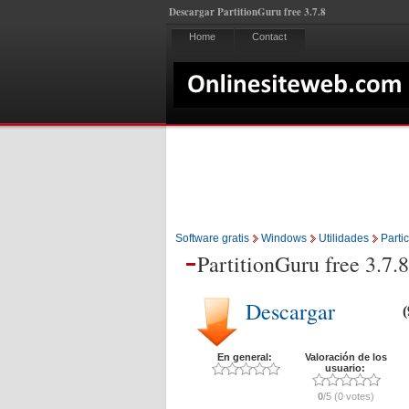
Descargar PartitionGuru free 3.7.8
Home
Contact
Software gratis
Windows
Utilidades
Parti
PartitionGuru free 3.7.8
Descargar
En general:
Valoración de los
usuario:
0
/5 (0 votes)