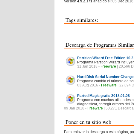
Version
4.9.2.371
añadido el: 05 Dec 2016
Tags similares:
Descarga de Programas Similar
Partition Wizard Free Edition 10.2
Programa Partition Wizard incluyen
31 Jan 2018 -
Freeware
| 20,566 
Hard Disk Serial Number Changer
Programa cambia el número de seri
03 Aug 2016 -
Freeware
| 22,694 
Parted Magic gratis 2018.01.08
Programa con muchas utilidades pa
diagnosticar, corregir errores del P
09 Jan 2018 -
Freeware
| 50,271 Descarga
Poner en tu sitio web
Para enlazar la descarga a esta página, po