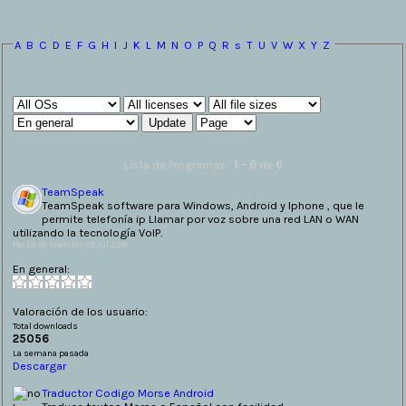
A
B
C
D
E
F
G
H
I
J
K
L
M
N
O
P
Q
R
s
T
U
V
W
X
Y
Z
Lista de Programas :
1 - 6
de
6
TeamSpeak
TeamSpeak software para Windows, Android y Iphone , que le
permite telefonía ip Llamar por voz sobre una red LAN o WAN
utilizando la tecnología VoIP.
Fecha de creación:05 Jul 2016
En general:
Valoración de los usuario:
Total downloads
25056
La semana pasada
Descargar
Traductor Codigo Morse Android